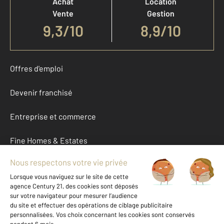
Achat
Location
Vente
Gestion
9,3
/
10
8,9/10
Offres d'emploi
Devenir franchisé
Entreprise et commerce
Fine Homes & Estates
À propos
International
Nous contacter