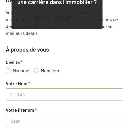
une carrière dans l'immobilier ?
Vous avez une question à poser à notre agence
Découvrir nos offres
immobilière ? Merci de nous laisser vos coordonnées ci-
dessous, nous prendrons contact avec vous dans les
meilleurs délais
À propos de vous
Civilité
*
Madame
Monsieur
Votre Nom
*
Votre Prénom
*