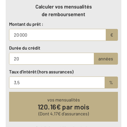
Calculer vos mensualités
de remboursement
Montant du prêt :
€
Durée du crédit
années
Taux d'intérêt (hors assurances)
%
vos mensualités
120.16
€ par mois
(Dont
4.17
€ d’assurances)