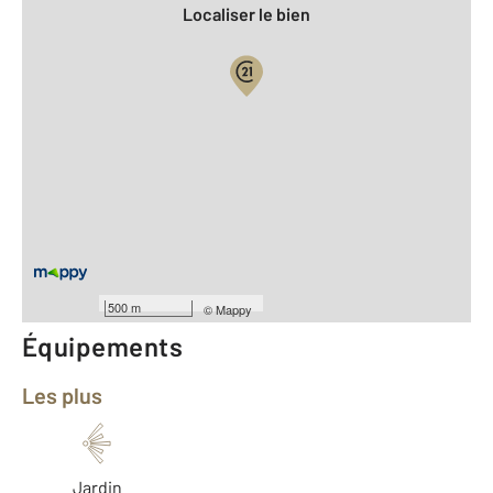
Localiser le bien
Vue globale
2
Surface totale : 45,2 m
2
Surface habitable : 45,2 m
Type d'appartement : F2
ème
Étage : 2
Nombre de pièces : 2
[Voir le détail]
Année construction : 1960
500 m
©
Mappy
Équipements
Les plus
Jardin