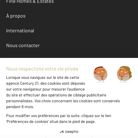
Fine Homes & Estates
À propos
International
Nous contacter
Mentions légales & CGU et Barèmes d'honoraires
Données personnelles
Gestionnaire des cookies
Achat appartement autour de BOULOGNE BILLANCOURT (92100)
Autres appartements a vendre à BOULOGNE BILLANCOURT (92100)
Location Hauts-de-Seine (92)