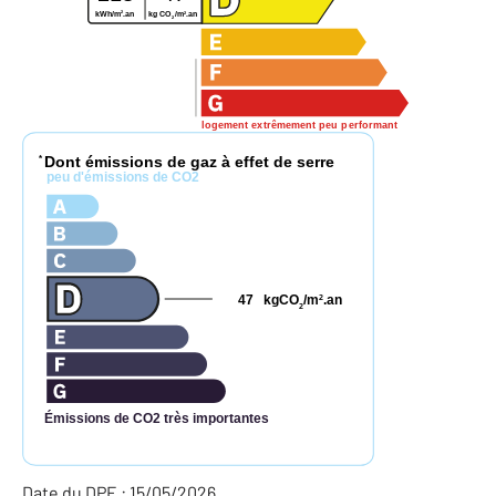
2
2
kWh/m
.an
kg CO
/m
.an
2
logement extrêmement peu performant
Dont émissions de gaz à effet de serre
*
peu d'émissions de CO2
47
kgCO
/m
.an
2
2
Émissions de CO2 très importantes
Date du DPE : 15/05/2026