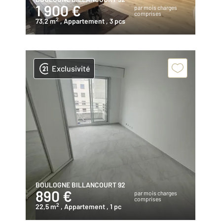
1 900 €
par mois charges
comprises
2
73,2 m
, Appartement
, 3 pcs
Exclusivité
BOULOGNE BILLANCOURT 92
890 €
par mois charges
comprises
2
22,5 m
, Appartement
, 1 pc