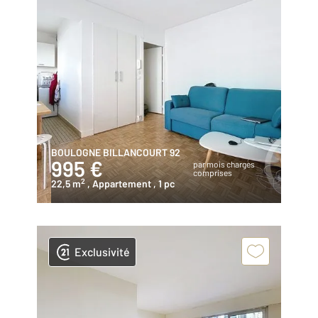
BOULOGNE BILLANCOURT 92
995 €
par mois charges
comprises
2
22,5 m
, Appartement
, 1 pc
Exclusivité