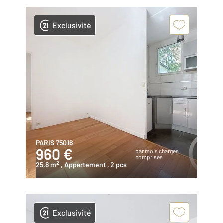
Exclusivité
PARIS 75016
960 €
par mois charges
comprises
2
25,8 m
, Appartement
, 2 pcs
Exclusivité