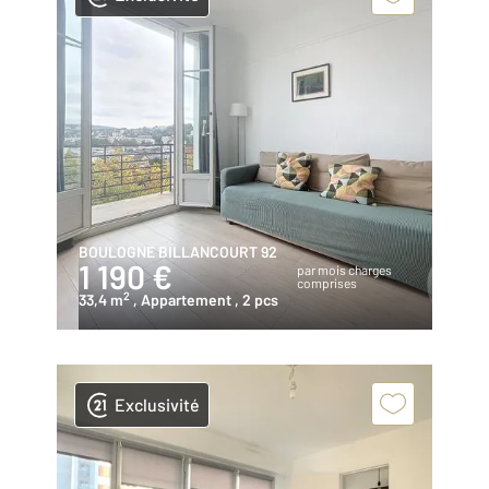
BOULOGNE BILLANCOURT 92
1 190 €
par mois charges
comprises
2
33,4 m
, Appartement
, 2 pcs
Exclusivité