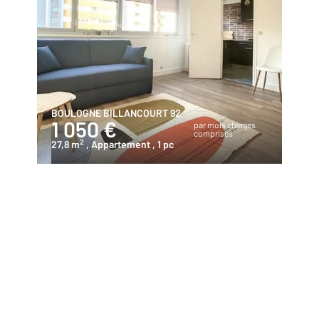
BOULOGNE BILLANCOURT 92
1 050 €
par mois charges
comprises
2
27,8 m
, Appartement
, 1 pc