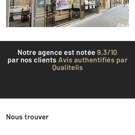
Envoyer un message
Téléphoner à l'agence
Notre agence est notée
9,3/10
par nos clients
Avis authentifiés par
Qualitelis
Voir tous les avis clients
Nous trouver