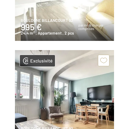
BOULOGNE BILLANCOURT 92
995 €
par mois charges
comprises
2
24,4 m
, Appartement
, 2 pcs
Exclusivité
BOULOGNE BILLANCOURT 92