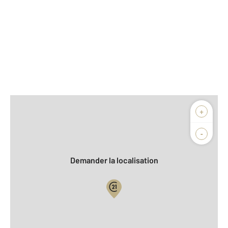
Afficher sur la carte :
+
Agence
-
Demander la localisation
Vue globale
Location meublée