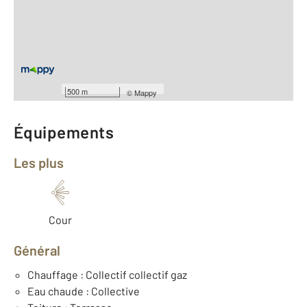
2
Surface totale : 27,8 m
2
Surface habitable : 27,8 m
Type d'appartement : Studio
ème
Étage : 3
Nombre de pièces : 1
[Voir le détail]
Année construction : 1970
500 m
©
Mappy
Équipements
Les plus
Cour
Général
Chauffage : Collectif collectif gaz
Eau chaude : Collective