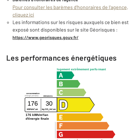
Pour consulter les barèmes d'honoraires de l'agence,
cliquez ici
Les informations sur les risques auxquels ce bien est
exposé sont disponibles sur le site Géorisques :
https://www.georisques.gouv.fr/
Les performances énergétiques
logement extrêmement performant
consommation
(énergie primaire)
émissions
176
30
2
2
kWh/m
.an
kg CO
/m
.an
2
176 kWh/m²/an
d'énergie finale