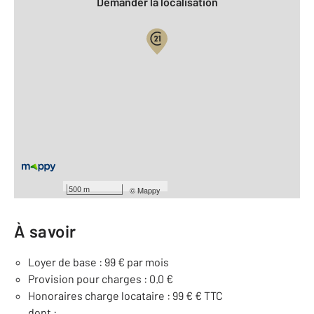
Demander la localisation
Vue globale
2
Surface totale : 12 m
Équipements
Général
Façade : 2,20 m
500 m
©
Mappy
À savoir
Loyer de base : 99 € par mois
Provision pour charges : 0.0 €
Honoraires charge locataire : 99 € € TTC
dont :