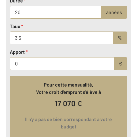
Durée
*
années
Taux
*
%
Apport
*
€
Pour cette mensualité,
Votre droit d'emprunt s'élève à
17 070
€
Il n'y a pas de bien correspondant à votre
budget