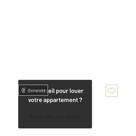
Un conseil pour louer
Exclusivité
votre appartement ?
Contactez notre agence