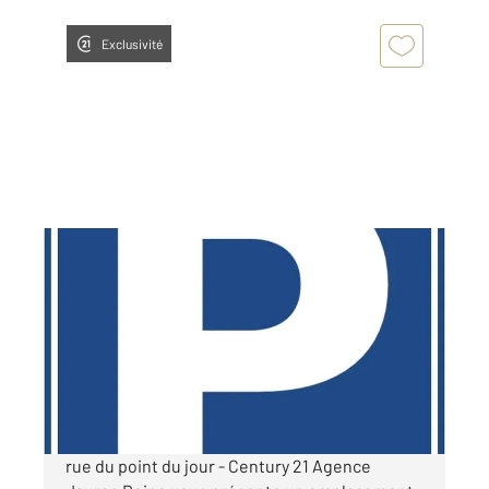
Exclusivité
BOULOGNE BILLANCOURT 92
2
12 m
Ref : 14063
Parking à louer
80 €
par mois charges comprises
rue du point du jour - Century 21 Agence