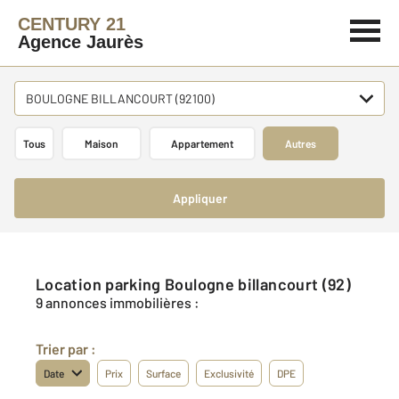
CENTURY 21
Agence Jaurès
BOULOGNE BILLANCOURT (92100)
Tous
Maison
Appartement
Autres
Appliquer
Location parking Boulogne billancourt (92)
9 annonces immobilières :
Trier par :
Date
Prix
Surface
Exclusivité
DPE