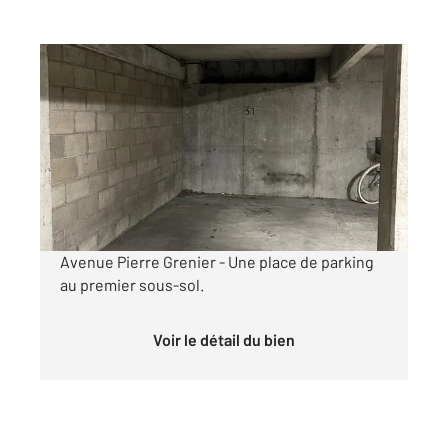
BOULOGNE BILLANCOURT 92
2
12 m
Ref : 11287
Parking à louer
90 €
par mois charges comprises
Avenue Pierre Grenier - Une place de parking
au premier sous-sol.
Voir le détail du bien