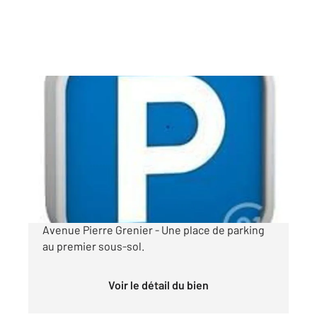
BOULOGNE BILLANCOURT 92
2
12 m
Ref : 13529
Parking à louer
90 €
par mois charges comprises
Avenue Pierre Grenier - Une place de parking
au premier sous-sol.
Voir le détail du bien