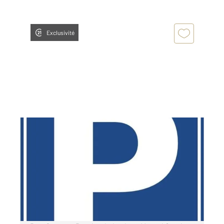
Exclusivité
BOULOGNE BILLANCOURT 92
2
12 m
Ref : 13536
Parking à louer
90 €
par mois charges comprises